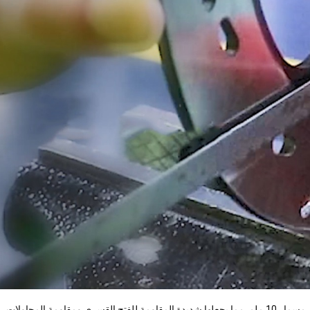
مصنوعة من سبائك الزنك, الفولاذ المقاوم للصدأ, والنحاس, يتميز القفل بقطر مسمار 10 ملم, مما يجعلها شديدة المقاومة للفتح القسري ومقاومة المحاولات