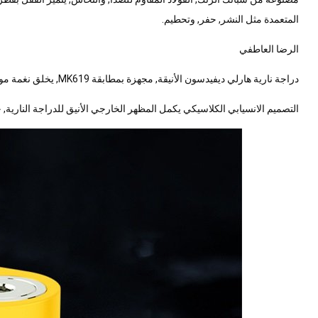
المتعمدة مثل النشر, حفر, وتحطيم.
الرضا العاطفي
دراجة نارية هارلي ديفيدسون الأنيقة, مجهزة بمطابقة MK619, يخلق نغمة موحدة, يقوي صورة العلامة التجارية, ويخلق إحساسًا عامًا بالفخامة.
التصميم الانسيابي الكلاسيكي يكمل المظهر الخارجي الأنيق للدراجة الناري