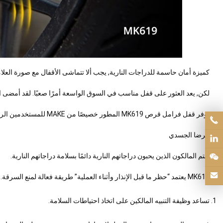
كميزة أمان حاسمة للدراجات النارية, يجب ألا تتماشى الأقفال مع صورة العلام
لكن, يعد العثور على قفل مناسب في السوق الواسعة أمرًا صعبًا. لقد أمضى 
يوفر قفل فرامل قرص MK619 المطور خصيصًا من MAKE للمستخدمين الرضا الوظيفي والجمالي.
الرضا الجسدي
يهتم المالكون الذين يحبون دراجاتهم النارية دائمًا بسلامة دراجاتهم النارية.
MK619 يعتمد “حظر ما قبل الإنذار وأثناء العملية” طريقة فعالة لمنع السرقة.
تساعد وظيفة التنبيه المالكين على اتخاذ احتياطات السلامة.