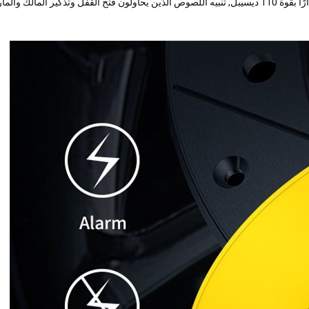
في وضع التنبيه, عندما يتعرض القفل لاهتزازات مستمرة, يصدر على الفور إنذارًا بقوة 110 ديسيبل, تنبيه اللصوص الذين يحاولون فتح القفل وتذكير المالك وال