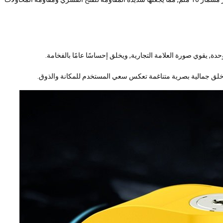
ة, خلق جمالية بصرية متناغمة تعكس سعي المستخدم للمكانة والذوق.