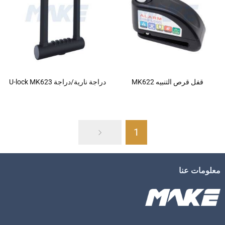
قفل قرص التنبيه MK622
دراجة نارية/دراجة U-lock MK623
1
معلومات عنا