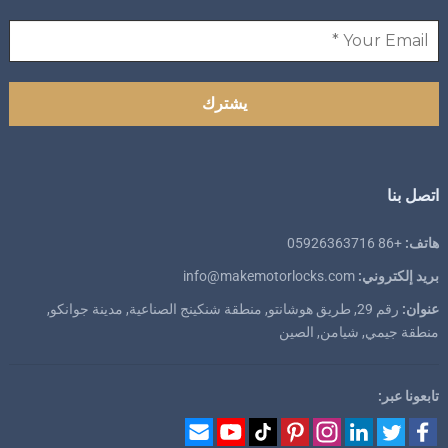
اتصل بنا
هاتف:
+86 05926363716
بريد إلكتروني:
info@makemotorlocks.com
عنوان:
رقم 29, طريق هوشانتو, منطقة شنكينج الصناعية, مدينة جوانكو,
منطقة جيمي, شيامن, الصين
تابعونا عبر: