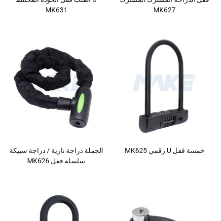
MK631
MK627
خمسة قفل U رقمي MK625
الجملة دراجة نارية / دراجة سبيكة
سلسلة قفل MK626