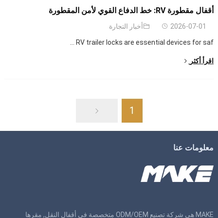
أقفال مقطورة RV: خط الدفاع القوي لأمن المقطورة
2026-07-01
أخبار التجارة
...
RV trailer locks are essential devices for saf
اقرأ أكثر
1
معلومات عنا
MAKE هي شركة تصنيع ODM/OEM متخصصة في أقفال النقل, مقرها