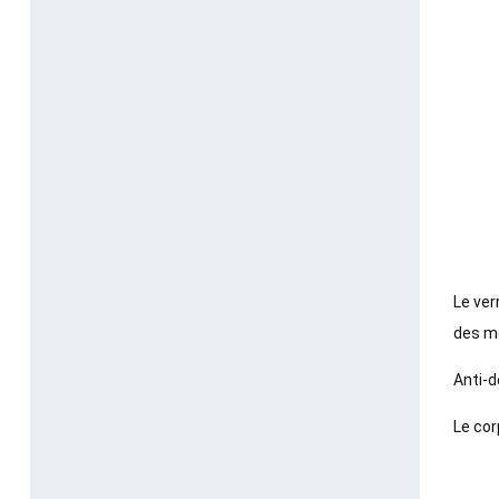
Le ver
des mo
Anti-
Le cor