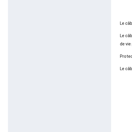
Le câb
Le câb
de vie
Protec
Le câb