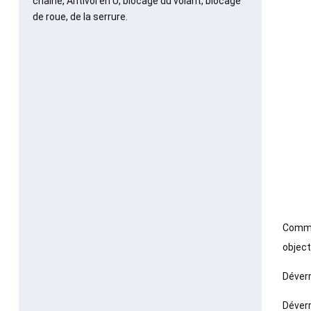
chaîne, Antivol en U, blocage du volant, blocage
de roue, de la serrure.
Commen
object
Déverr
Déverr