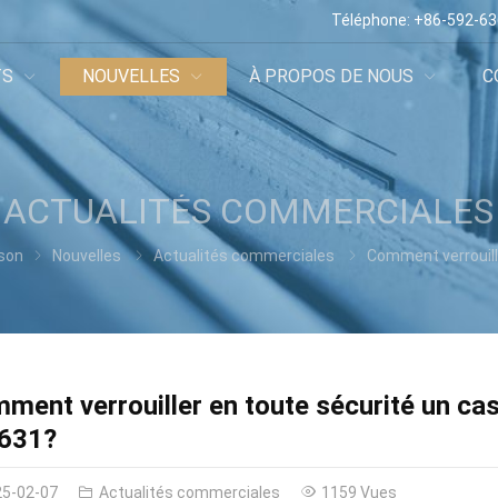
Téléphone:
+86-592-6
TS
NOUVELLES
À PROPOS DE NOUS
C
ACTUALITÉS COMMERCIALES
son
Nouvelles
Actualités commerciales
Comment verrouiller en toute sécurité un casque avec le verrouillage du ca
ment verrouiller en toute sécurité un cas
631?
25-02-07
Actualités commerciales
1159 Vues