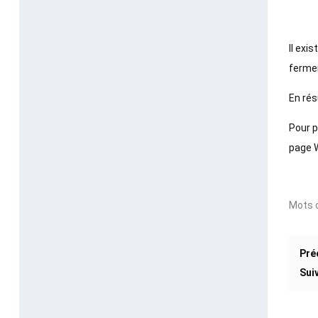
Il exi
fermem
En rés
Pour p
page 
Mots c
Pré
Sui