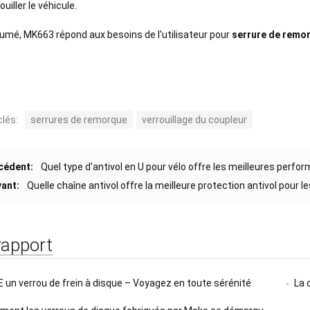
uiller le véhicule.
umé, MK663 répond aux besoins de l'utilisateur pour
serrure de remo
lés:
serrures de remorque
verrouillage du coupleur
cédent:
Quel type d'antivol en U pour vélo offre les meilleures perfo
vant:
Quelle chaîne antivol offre la meilleure protection antivol pou
rapport
E un verrou de frein à disque – Voyagez en toute sérénité
La 