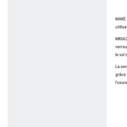
MAKE e
utilis
MK663
verrou
le vol
La ser
grâce 
l'usur