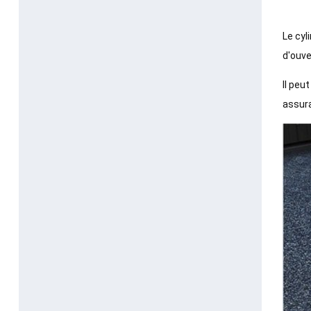
Le cyl
d'ouve
Il peu
assura