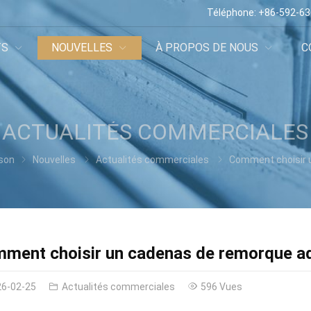
Téléphone:
+86-592-6
TS
NOUVELLES
À PROPOS DE NOUS
C
ACTUALITÉS COMMERCIALES
son
Nouvelles
Actualités commerciales
Comment choisir un cadenas de remorque adapté au véhicule de l'uti
ment choisir un cadenas de remorque adap
26-02-25
Actualités commerciales
596 Vues