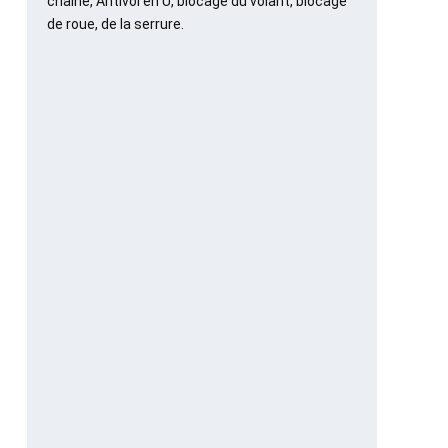
chaîne, Antivol en U, blocage du volant, blocage
de roue, de la serrure.