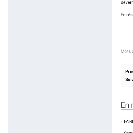
déverro
En rés
Mots c
Pré
Sui
En 
FAIR