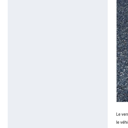
Le ver
le véh