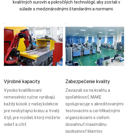
kvalitných surovín a pokročilých technológií, aby zostali v
súlade s medzinárodnými štandardmi a normami.
Výrobné kapacity
Zabezpečenie kvality
Vysoko kvalifikovaní
Zaviazali sa na kvalitu a
remeselníci ručne vyrábajú
spoľahlivosť, MAKE
každý kúsok z našej kolekcie
spolupracuje s akreditovanými
pre neobyčajnú krásu a trvalý
testovacími a certifikačnými
štýl, pre rozdiel, ktorý môžete
organizáciami s cieľom
vidieť a cítiť.
dosiahnuť maximálnu
spokojnosť klientov.