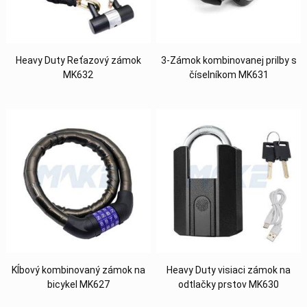
Heavy Duty Reťazový zámok
3-Zámok kombinovanej prilby s
MK632
číselníkom MK631
Kĺbový kombinovaný zámok na
Heavy Duty visiaci zámok na
bicykel MK627
odtlačky prstov MK630