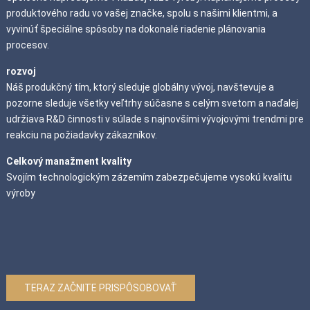
produktového radu vo vašej značke, spolu s našimi klientmi, a
vyvinúť špeciálne spôsoby na dokonalé riadenie plánovania
procesov.
rozvoj
Náš produkčný tím, ktorý sleduje globálny vývoj, navštevuje a
pozorne sleduje všetky veľtrhy súčasne s celým svetom a naďalej
udržiava R&D činnosti v súlade s najnovšími vývojovými trendmi pre
reakciu na požiadavky zákazníkov.
Celkový manažment kvality
Svojím technologickým zázemím zabezpečujeme vysokú kvalitu
výroby
TERAZ ZAČNITE PRISPÔSOBOVAŤ