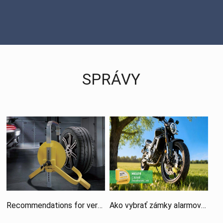
SPRÁVY
Recommendations for versatile Wheel clamp locks suitable for various scenarios—helping purchasers quickly resolve selection challenges
Ako vybrať zámky alarmov motocyklov: Kontrolný zoznam na identifikáciu spoľahlivých priamych dodávateľov