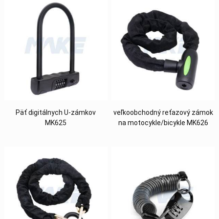
Päť digitálnych U-zámkov
veľkoobchodný reťazový zámok
MK625
na motocykle/bicykle MK626