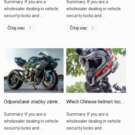
Summary
:
If you are a
Summary
:
If you are a
wholesaler dealing in vehicle
wholesaler dealing in vehicle
security locks and
...
security locks and
...
Čítaj viac
Čítaj viac
Odporúčané značky zámkov na motocykle
Which Chinese helmet lock supplier is the best
Summary
:
If you are a
Summary
:
If you are a
wholesaler dealing in vehicle
wholesaler dealing in vehicle
security locks and
...
security locks and
...