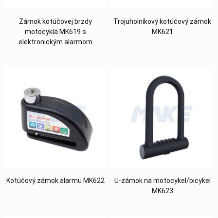
Zámok kotúčovej brzdy
Trojuholníkový kotúčový zámok
motocykla MK619 s
MK621
elektronickým alarmom
Kotúčový zámok alarmu MK622
U-zámok na motocykel/bicykel
MK623