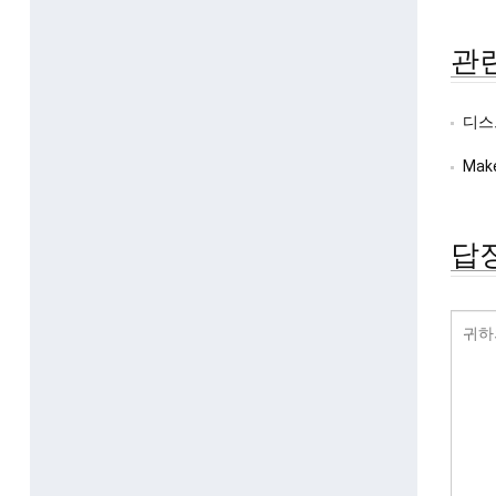
관
디스
Ma
답