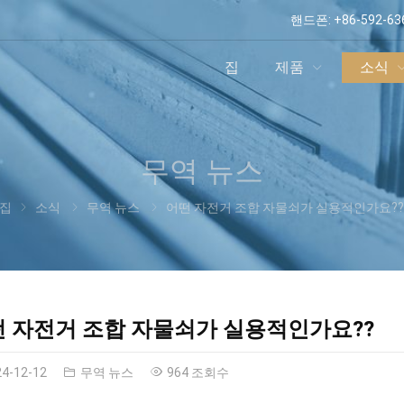
핸드폰:
+86-592-63
집
제품
소식
무역 뉴스
집
소식
무역 뉴스
어떤 자전거 조합 자물쇠가 실용적인가요?
 자전거 조합 자물쇠가 실용적인가요??
24-12-12
무역 뉴스
964 조회수