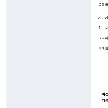
온몸을
게다가,
4-숫
요약하
자세한
이전
다음