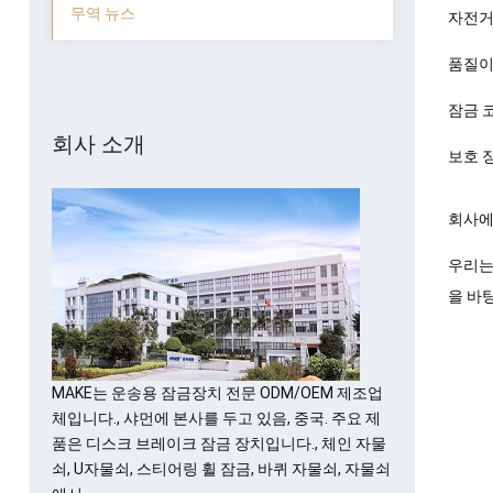
무역 뉴스
자전거
품질이
잠금 
회사 소개
보호 
회사에
우리
을 바
MAKE는 운송용 잠금장치 전문 ODM/OEM 제조업
체입니다., 샤먼에 본사를 두고 있음, 중국. 주요 제
품은 디스크 브레이크 잠금 장치입니다., 체인 자물
쇠, U자물쇠, 스티어링 휠 잠금, 바퀴 자물쇠, 자물쇠