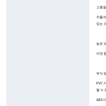
고품질
자물쇠
있는 것
높은 
아연 
부식 
PVC
할 수 
ABS