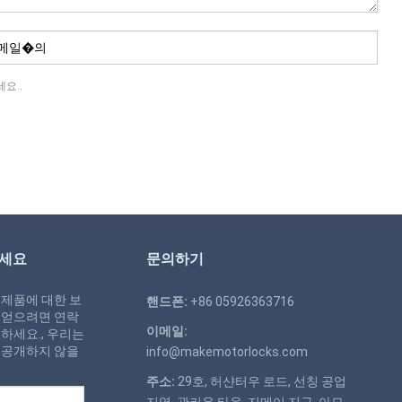
요..
하세요
문의하기
 제품에 대한 보
핸드폰:
+86 05926363716
 얻으려면 연락
이메일:
하세요., 우리는
 공개하지 않을
info@makemotorlocks.com
주소:
29호, 허샨터우 로드, 선칭 공업