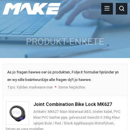
PRODUKT-ENKÊTE
As jo ​​​​fragen hawwe oer ús produkten, Folje it formulier hjirûnder yn
en wy sille beäntwurdzje alle fragen dy't jo hawwe.
Tips: Fjilden markearre mei
binne ferplichte.
*
Joint Combination Bike Lock MK627
Artikelnr.:MK627 Main Materiaal:ABS, stielen kabel, PVC
klear:PVC leather pipe, galvanized Gewicht:0.39kg Kleur
opsjes:Bule / Red / Black Applikaasjes:Motorfytsen,
fytsen en oare modellen