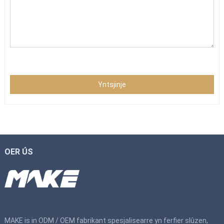
Yntsjinje
OER ÚS
MAKE is in ODM / OEM fabrikant spesjalisearre yn ferfier slûzen,