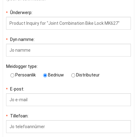
Ûnderwerp:
*
Dyn namme:
*
Meidogger type:
Persoanlik
Bedriuw
Distributeur
E-post:
*
Tillefoan:
*